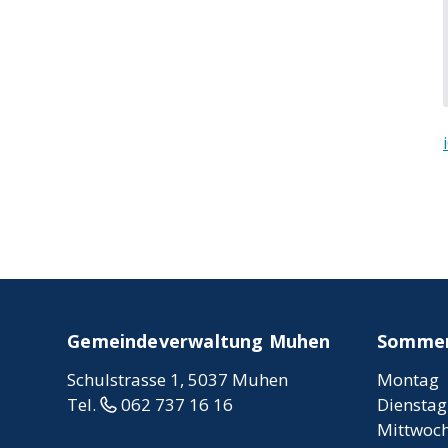
FOOTER
Gemeindeverwaltung Muhen
Sommerö
Schulstrasse 1, 5037 Muhen
Mo
ntag
Tel.
062 737 16 16
Di
enstag
Mi
ttwoc