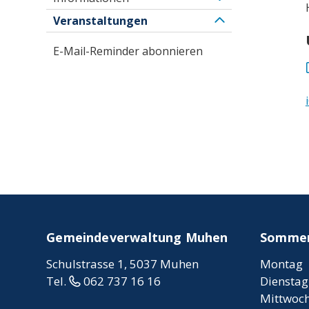
Veranstaltungen
E-Mail-Reminder abonnieren
FOOTER
Gemeindeverwaltung Muhen
Sommerö
Schulstrasse 1, 5037 Muhen
Mo
ntag
Tel.
062 737 16 16
Di
enstag
Mi
ttwoc