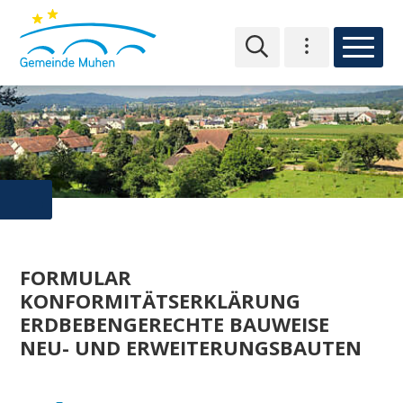
NAVIGIEREN IN MUHEN
Schnellnavigation
Hauptn
Hauptnavigation
Toplinks
FORMULAR
KONFORMITÄTSERKLÄRUNG
ERDBEBENGERECHTE BAUWEISE
NEU- UND ERWEITERUNGSBAUTEN